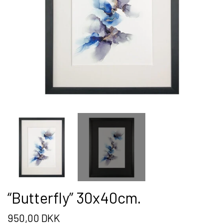
BLOMSTER BUKET
PLAKATER
WIRE TRÆ
JULETRÆ
VÆGUR
RUND
“Butterfly” 30x40cm.
FIRKANTET
950,00 DKK