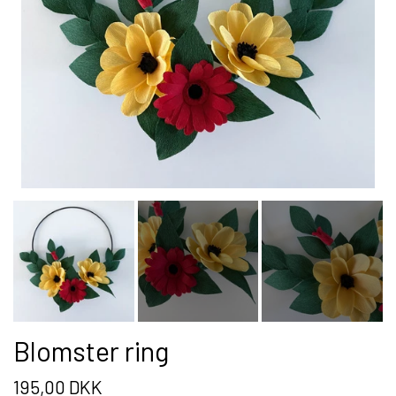
BLOMSTER BUKET
PLAKATER
WIRE TRÆ
JULETRÆ
VÆGUR
RUND
Blomster ring
FIRKANTET
195,00 DKK