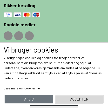
Sikker betaling
Sociale medier
Vi bruger cookies
Fragt priser
Vi bruger egne cookies og cookies fra tredjeparter til at
personalisere din brugeroplevelse, til markedsføring og til at
undersøge, hvordan vores hjemmeside anvendes af besøgende. Du
kan altid tilbagekalde dit samtykke ved at trykke på linket 'Cookies'
nederst på siden.
Modtag vores nyhedsbrev via e-mail
Læs mere om cookies her
Tilmeld
AFVIS
ACCEPTER