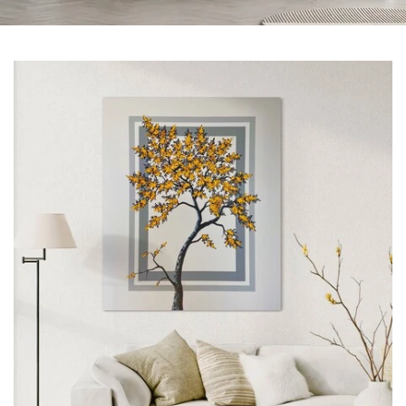
BLOMSTER BUKET
PLAKATER
WIRE TRÆ
JULETRÆ
VÆGUR
RUND
FIRKANTET