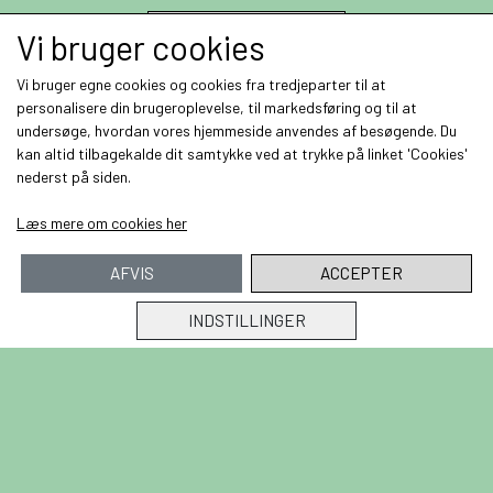
Tilmeld
Vi bruger cookies
Vi bruger egne cookies og cookies fra tredjeparter til at
personalisere din brugeroplevelse, til markedsføring og til at
undersøge, hvordan vores hjemmeside anvendes af besøgende. Du
kan altid tilbagekalde dit samtykke ved at trykke på linket 'Cookies'
nederst på siden.
Kontaktoplysninger
Læs mere om cookies her
Hedesmann
Rubinvej 49
AFVIS
ACCEPTER
3650 Ølstykke
Telefon: 26226282
INDSTILLINGER
CVR: 38460005
Links
Forside
Salgs- og leveringsbetingelser