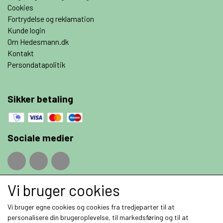
Cookies
Fortrydelse og reklamation
Kunde login
Om Hedesmann.dk
Kontakt
Persondatapolitik
Sikker betaling
Sociale medier
Vi bruger cookies
Fragt priser
Vi bruger egne cookies og cookies fra tredjeparter til at
personalisere din brugeroplevelse, til markedsføring og til at