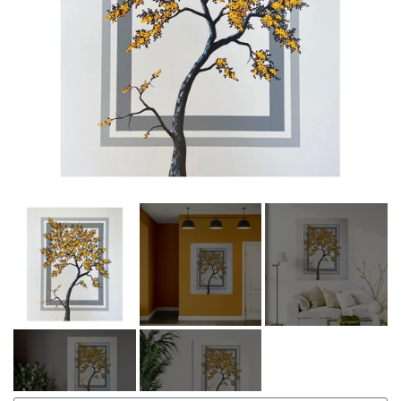
BLOMSTER BUKET
PLAKATER
WIRE TRÆ
JULETRÆ
VÆGUR
RUND
FIRKANTET