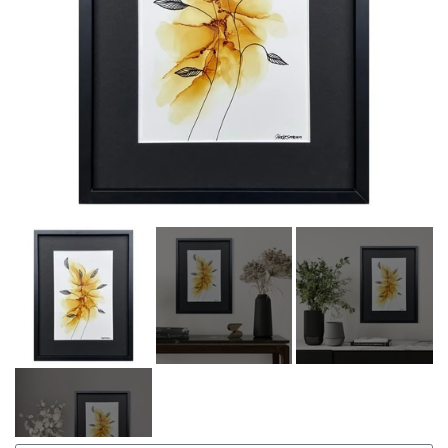
BLOMSTER BUKET
PLAKATER
WIRE TRÆ
JULETRÆ
VÆGUR
RUND
FIRKANTET