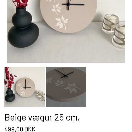
BLOMSTER BUKET
PLAKATER
WIRE TRÆ
JULETRÆ
VÆGUR
RUND
Beige vægur 25 cm.
FIRKANTET
499,00 DKK