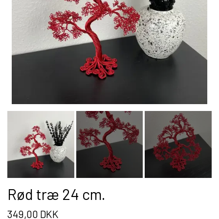
BLOMSTER BUKET
PLAKATER
WIRE TRÆ
JULETRÆ
VÆGUR
RUND
Rød træ 24 cm.
FIRKANTET
349,00 DKK